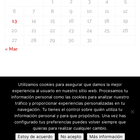
1
2
3
4
5
6
7
8
9
10
11
12
13
14
15
16
17
18
19
20
21
22
23
24
25
26
27
28
29
30
31
« Mar
Utilizamos cookies para asegurar que damos la mejor
experiencia al usuario en nuestro sitio web. Procesamos tu
información personal como las cookies para analizar nuestro
Federación Castilla – La Mancha de Karate y Disciplinas
tráfico y proporcionar experiencias personalizadas en tu
Aplicadas © 2018. Todos los derechos reservados.
Politica de
navegación. Tu tienes el control sobre quién utiliza tu
privacidad
información personal y para que propósitos. Una vez has
configurado tus preferencias puedes volver siempre que
quieras para realizar cualquier cambio.
Estoy de acuerdo
No acepto
Más información